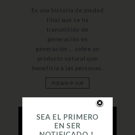
Es una historia de piedad
filial que se ha
transmitido de
generación en
generación， sobre un
producto natural que
beneficia a las personas.
阿普倫德·寧·吉姆
SEA EL PRIMERO
EN SER
NOTIFICADO！